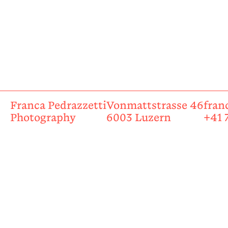
Franca Pedrazzetti
Vonmattstrasse 46
fran
Photography
6003 Luzern
+41 